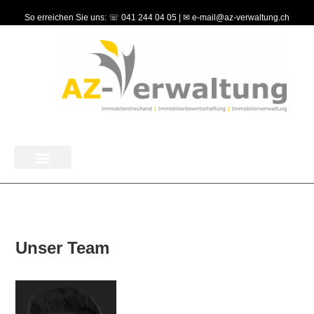
So erreichen Sie uns: ☏ 041 244 04 05 | ✉ e-mail@az-verwaltung.ch
Unser Team