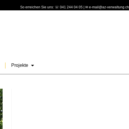
So erreichen Sie uns: ☏ 041 244 04 05 | ✉ e-mail@az-verwaltung.ch
Projekte