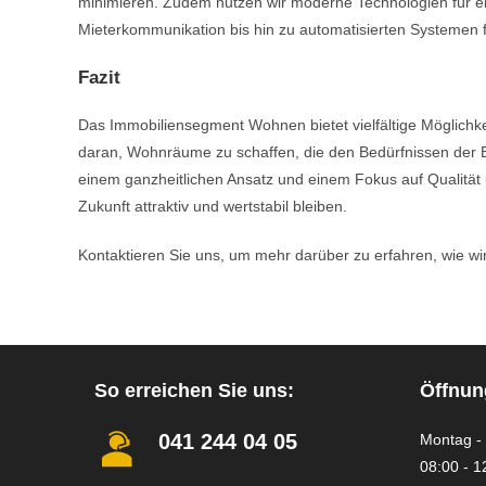
minimieren. Zudem nutzen wir moderne Technologien für ei
Mieterkommunikation bis hin zu automatisierten Systemen
Fazit
Das Immobiliensegment Wohnen bietet vielfältige Möglichke
daran, Wohnräume zu schaffen, die den Bedürfnissen der Be
einem ganzheitlichen Ansatz und einem Fokus auf Qualität 
Zukunft attraktiv und wertstabil bleiben.
Kontaktieren Sie uns, um mehr darüber zu erfahren, wie wi
So erreichen Sie uns:
Öffnun
041 244 04 05
Montag - 
08:00 - 1