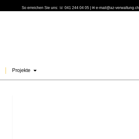
So erreichen Sie uns: ☏ 041 244 04 05 | ✉ e-mail@az-verwaltung.ch
Projekte