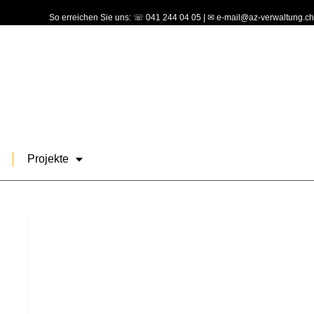
So erreichen Sie uns: ☏ 041 244 04 05 | ✉ e-mail@az-verwaltung.ch
Projekte