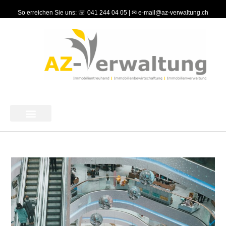
So erreichen Sie uns: ☏ 041 244 04 05 | ✉ e-mail@az-verwaltung.ch