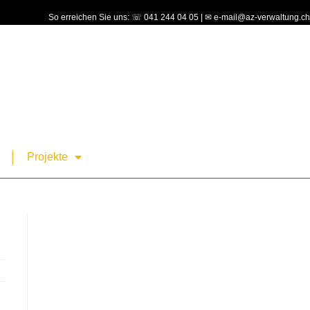
So erreichen Sie uns: ☏ 041 244 04 05 | ✉ e-mail@az-verwaltung.ch
Projekte