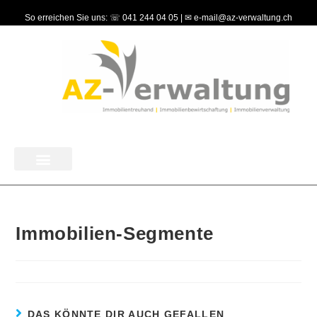
So erreichen Sie uns: ☏ 041 244 04 05 | ✉ e-mail@az-verwaltung.ch
Immobilien-Segmente
DAS KÖNNTE DIR AUCH GEFALLEN