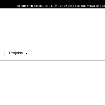
So erreichen Sie uns: ☏ 041 244 04 05 | ✉ e-mail@az-verwaltung.ch
Projekte